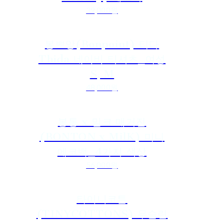
39,000원
봉쁘앙(Bonpoint) 티다
Thida 네이비 티셔츠_여성
S, M
48,000원
봉통 x 밀크 매거진
(BONTON x MilK) 미니
에코백_4가지 색상
56,000원
타이니코튼
(TINYCOTTONS) 무슬린