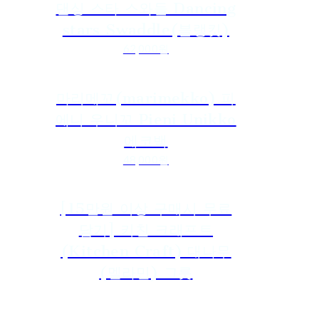
댄싱 스타 스와들 Dancing
stars Swaddle(블랭킷)
62,000원
마리메꼬(marimekko) 피
에니 우니꼬 Pieni Unikko
에코백
48,000원
[15만원 이상 구매시 무료
담기] 키친 크래프트
(Kitchen Craft) 대나무
(멜라민) 그릇