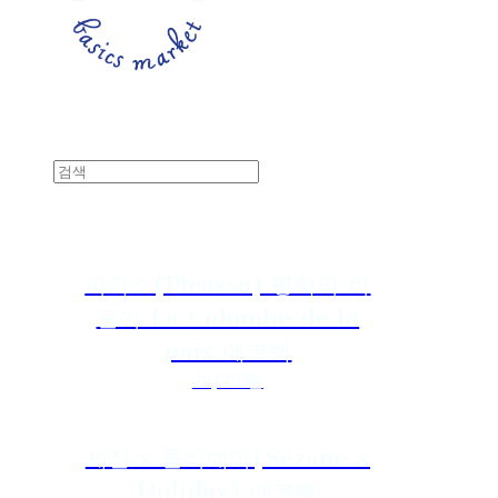
피카소(Picasso) 평화의 비
둘기 La Colombe de la
paix 에코백
29,000원
세잔 x 홀리데이(Sézane x
Holiday) 에코백