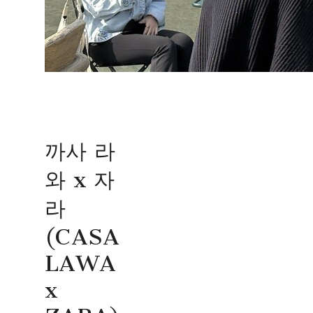
까사 라
와 x 자
라
(CASA
LAWA
x