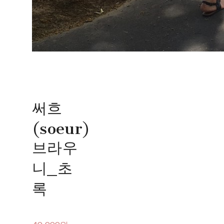
써흐
(soeur)
브라우
니_초
록