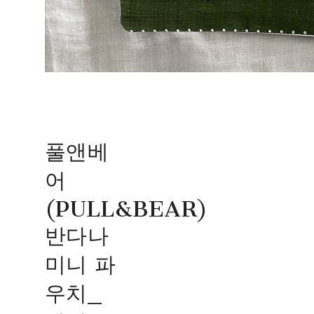
풀앤베
어
(PULL&BEAR)
반다나
미니 파
우치_