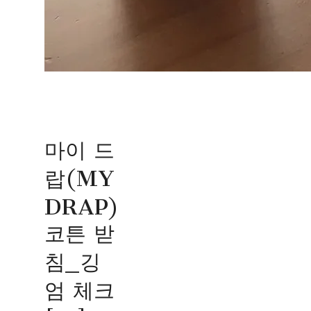
마이 드
랍(MY
DRAP)
코튼 받
침_깅
엄 체크