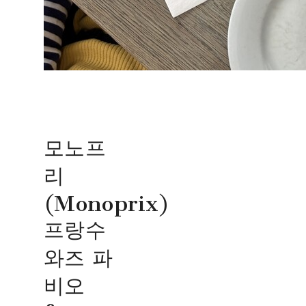
모노프
리
(Monoprix)
프랑수
와즈 파
비오