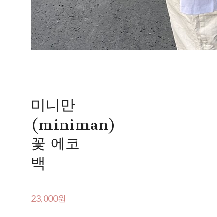
미니만
(miniman)
꽃 에코
백
23,000원