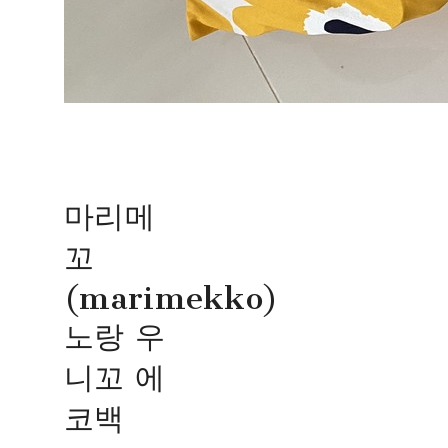
마리메
꼬
(marimekko)
노랑 우
니꼬 에
코백