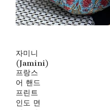
자미니
(Jamini)
프랑스
어 핸드
프린트
인도 면