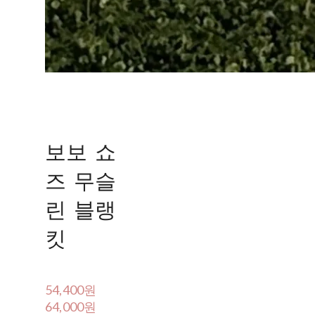
보보 쇼
즈 무슬
린 블랭
킷
54,400원
64,000원