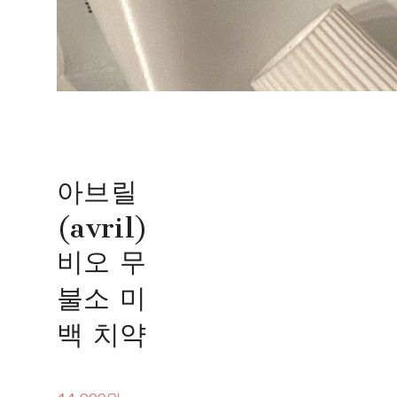
아브릴
(avril)
비오 무
불소 미
백 치약