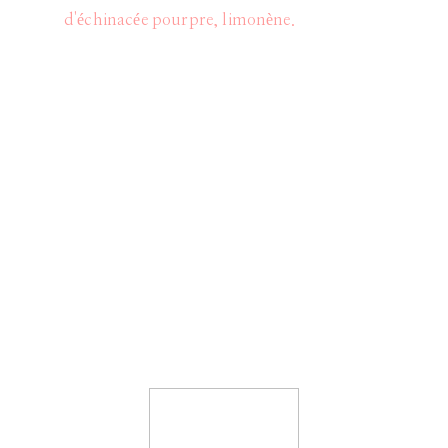
d'échinacée pourpre, limonène.