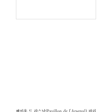
빠비옹 드 라스날(Pavillon de l'Arsenal) 파리