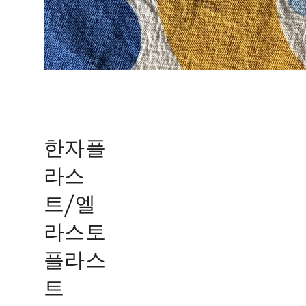
한자플
라스
트/엘
라스토
플라스
트